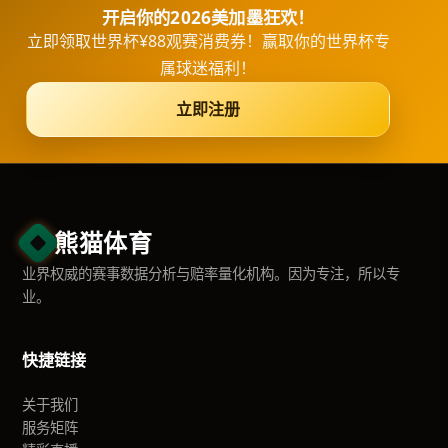
开启你的2026美加墨狂欢！
立即领取世界杯¥88观赛消费券！赢取你的世界杯专
属球迷福利！
立即注册
熊猫体育
业界权威的赛事数据分析与赔率量化机构。因为专注，所以专
业。
快捷链接
关于我们
服务矩阵