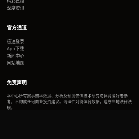
精彩直播
深度资讯
官方通道
极速登录
App下载
新闻中心
网站地图
免责声明
本中心所有赛事赔率数据、分析及预测仅供技术研究与体育爱好者参
考，不构成任何商业投资建议。请理性对待体育数据，遵守当地法律法
规。
© 2026
熊猫体育赔率数据中心
版权所有。保留所有权利。