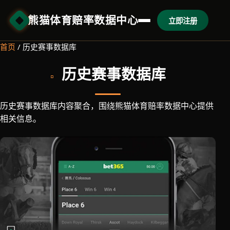
熊猫体育赔率数据中心
立即注册
跳
首页
/ 历史赛事数据库
关于我们
到
历史赛事数据库
正
文
核心服务
历史赛事数据库内容聚合，围绕熊猫体育赔率数据中心提供
相关信息。
赛事直播
深度洞察
常见问题
新闻资讯